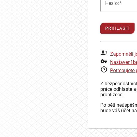
H
eslo:
PŘIHLÁSIT
Zapomněli j
Nastavení b
Potřebujete
Z bezpečnostníc
práce odhlaste a
prohlížeče!
Po pěti neúspěšn
bude váš účet na