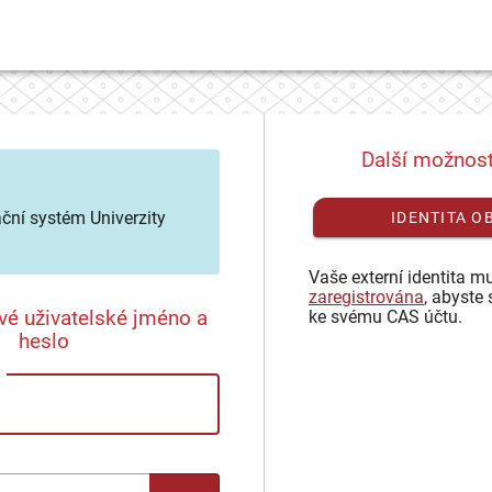
Další možnost
ační systém Univerzity
IDENTITA O
Vaše externí identita mu
zaregistrována
, abyste 
vé uživatelské jméno a
ke svému CAS účtu.
heslo