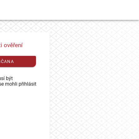
i ověření
BČANA
sí být
se mohli přihlásit