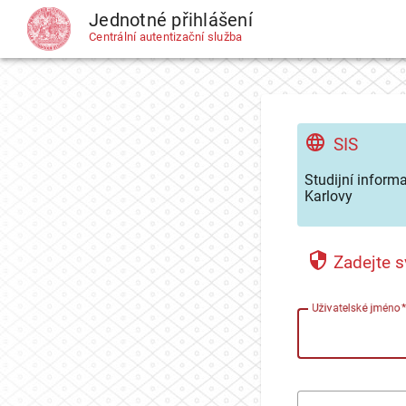
Jednotné přihlášení
CAS
Centrální autentizační služba
SIS
Studijní inform
Karlovy
Zadejte s
U
živatelské jméno