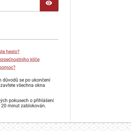
TOGGLE PASSWORD
ste heslo?
ezpečnostního klíče
 pomoc?
h důvodů se po ukončení
 zavřete všechna okna
ých pokusech o přihlášení
 20 minut zablokován.