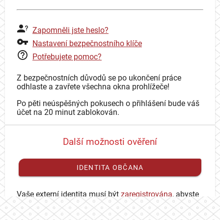
Zapomněli jste heslo?
Nastavení bezpečnostního klíče
Potřebujete pomoc?
Z bezpečnostních důvodů se po ukončení práce
odhlaste a zavřete všechna okna prohlížeče!
Po pěti neúspěšných pokusech o přihlášení bude váš
účet na 20 minut zablokován.
Další možnosti ověření
IDENTITA OBČANA
Vaše externí identita musí být
zaregistrována
, abyste
se mohli přihlásit ke svému CAS účtu.