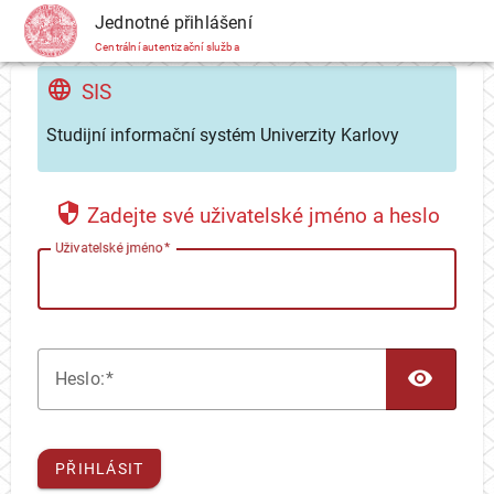
CAS
Jednotné přihlášení
Centrální autentizační služba
SIS
Studijní informační systém Univerzity Karlovy
Zadejte své uživatelské jméno a heslo
U
živatelské jméno
TOG
H
eslo:
PŘIHLÁSIT