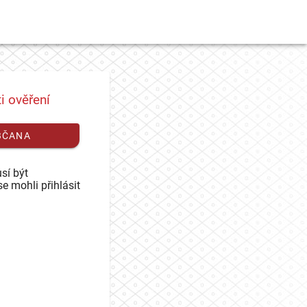
i ověření
BČANA
sí být
se mohli přihlásit