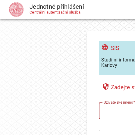
Jednotné přihlášení
CAS
Centrální autentizační služba
SIS
Studijní inform
Karlovy
Zadejte s
U
živatelské jméno