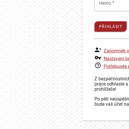
H
eslo:
PŘIHLÁSIT
Zapomněli j
Nastavení b
Potřebujete
Z bezpečnostníc
práce odhlaste a
prohlížeče!
Po pěti neúspěšn
bude váš účet na