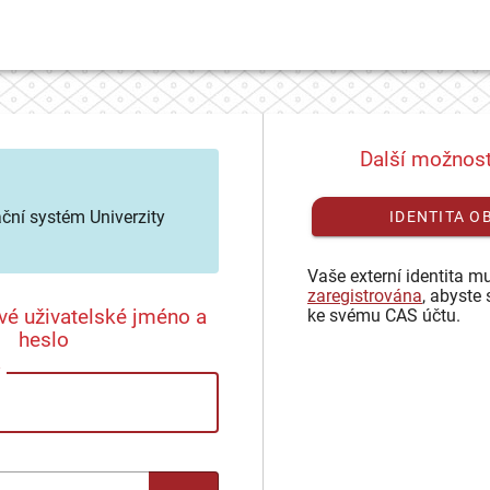
Další možnost
ační systém Univerzity
IDENTITA O
Vaše externí identita mu
zaregistrována
, abyste 
vé uživatelské jméno a
ke svému CAS účtu.
heslo