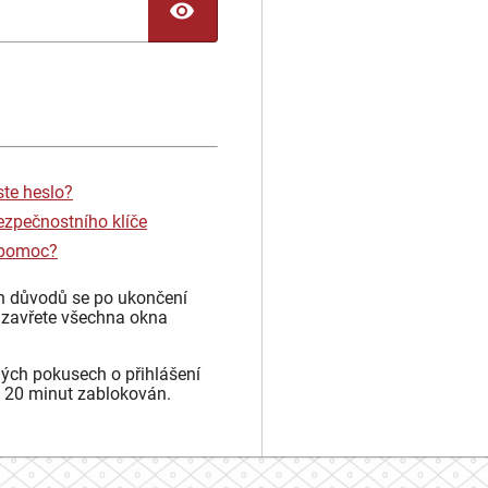
TOGGLE PASSWORD
ste heslo?
ezpečnostního klíče
 pomoc?
h důvodů se po ukončení
 zavřete všechna okna
ých pokusech o přihlášení
 20 minut zablokován.