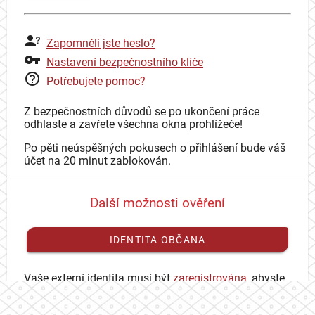
Zapomněli jste heslo?
Nastavení bezpečnostního klíče
Potřebujete pomoc?
Z bezpečnostních důvodů se po ukončení práce
odhlaste a zavřete všechna okna prohlížeče!
Po pěti neúspěšných pokusech o přihlášení bude váš
účet na 20 minut zablokován.
Další možnosti ověření
IDENTITA OBČANA
Vaše externí identita musí být
zaregistrována
, abyste
se mohli přihlásit ke svému CAS účtu.