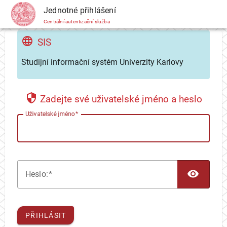
CAS
Jednotné přihlášení
Centrální autentizační služba
SIS
Studijní informační systém Univerzity Karlovy
Zadejte své uživatelské jméno a heslo
U
živatelské jméno
TOG
H
eslo:
PŘIHLÁSIT