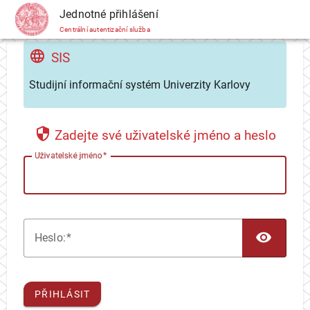
CAS
Jednotné přihlášení
Centrální autentizační služba
SIS
Studijní informační systém Univerzity Karlovy
Zadejte své uživatelské jméno a heslo
U
živatelské jméno
TOG
H
eslo:
PŘIHLÁSIT