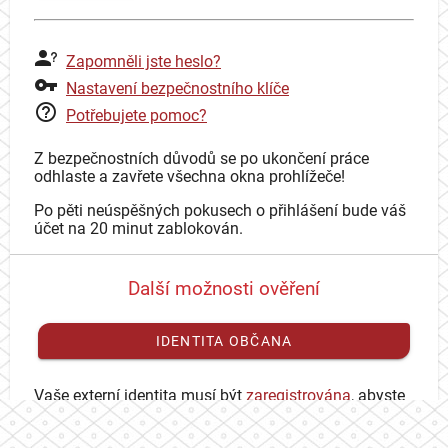
Zapomněli jste heslo?
Nastavení bezpečnostního klíče
Potřebujete pomoc?
Z bezpečnostních důvodů se po ukončení práce
odhlaste a zavřete všechna okna prohlížeče!
Po pěti neúspěšných pokusech o přihlášení bude váš
účet na 20 minut zablokován.
Další možnosti ověření
IDENTITA OBČANA
Vaše externí identita musí být
zaregistrována
, abyste
se mohli přihlásit ke svému CAS účtu.