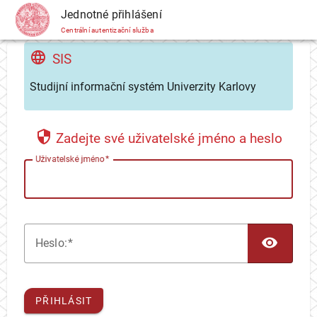
CAS
Jednotné přihlášení
Centrální autentizační služba
SIS
Studijní informační systém Univerzity Karlovy
Zadejte své uživatelské jméno a heslo
U
živatelské jméno
TOG
H
eslo:
PŘIHLÁSIT