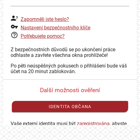
Zapomněli jste heslo?
Nastavení bezpečnostního klíče
Potřebujete pomoc?
Z bezpečnostních důvodů se po ukončení práce
odhlaste a zavřete všechna okna prohlížeče!
Po pěti neúspěšných pokusech o přihlášení bude váš
účet na 20 minut zablokován.
Další možnosti ověření
IDENTITA OBČANA
Vaše externí identita musí být
zaregistrována
, abyste
se mohli přihlásit ke svému CAS účtu.