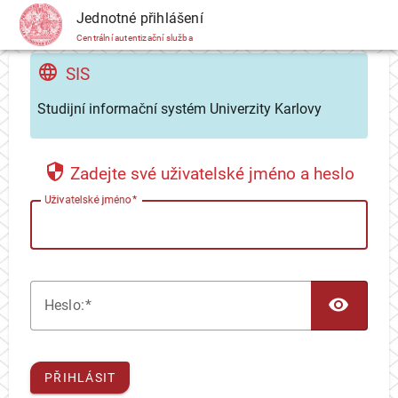
CAS
Jednotné přihlášení
Centrální autentizační služba
SIS
Studijní informační systém Univerzity Karlovy
Zadejte své uživatelské jméno a heslo
U
živatelské jméno
TOG
H
eslo:
PŘIHLÁSIT