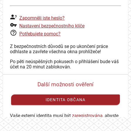
Zapomněli jste heslo?
Nastavení bezpečnostního klíče
Potřebujete pomoc?
Z bezpečnostních důvodů se po ukončení práce
odhlaste a zavřete všechna okna prohlížeče!
Po pěti neúspěšných pokusech o přihlášení bude váš
účet na 20 minut zablokován.
Další možnosti ověření
IDENTITA OBČANA
Vaše externí identita musí být
zaregistrována
, abyste
se mohli přihlásit ke svému CAS účtu.