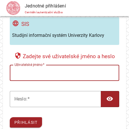
CAS
Jednotné přihlášení
Centrální autentizační služba
SIS
Studijní informační systém Univerzity Karlovy
Zadejte své uživatelské jméno a heslo
U
živatelské jméno
TOG
H
eslo:
PŘIHLÁSIT