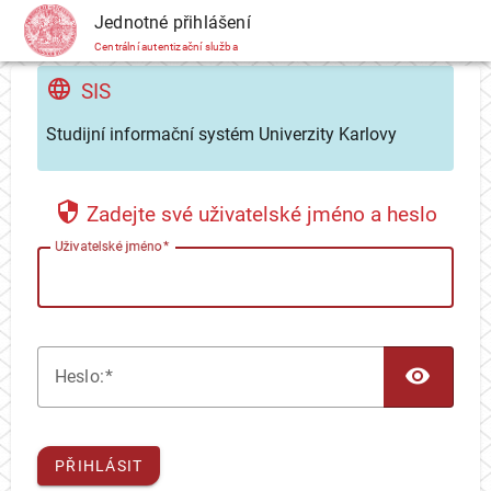
CAS
Jednotné přihlášení
Centrální autentizační služba
SIS
Studijní informační systém Univerzity Karlovy
Zadejte své uživatelské jméno a heslo
U
živatelské jméno
TOG
H
eslo:
PŘIHLÁSIT