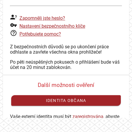
Zapomněli jste heslo?
Nastavení bezpečnostního klíče
Potřebujete pomoc?
Z bezpečnostních důvodů se po ukončení práce
odhlaste a zavřete všechna okna prohlížeče!
Po pěti neúspěšných pokusech o přihlášení bude váš
účet na 20 minut zablokován.
Další možnosti ověření
IDENTITA OBČANA
Vaše externí identita musí být
zaregistrována
, abyste
se mohli přihlásit ke svému CAS účtu.