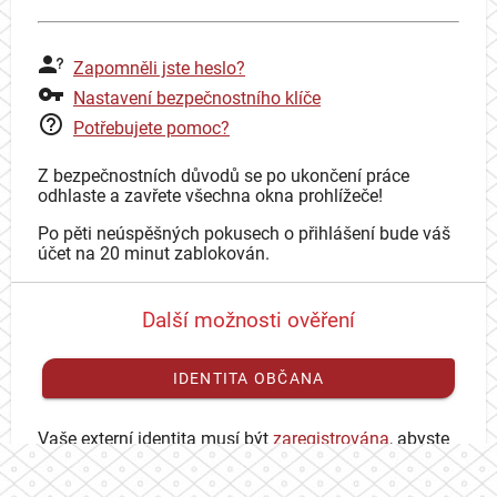
Zapomněli jste heslo?
Nastavení bezpečnostního klíče
Potřebujete pomoc?
Z bezpečnostních důvodů se po ukončení práce
odhlaste a zavřete všechna okna prohlížeče!
Po pěti neúspěšných pokusech o přihlášení bude váš
účet na 20 minut zablokován.
Další možnosti ověření
IDENTITA OBČANA
Vaše externí identita musí být
zaregistrována
, abyste
se mohli přihlásit ke svému CAS účtu.