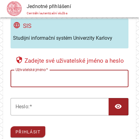
CAS
Jednotné přihlášení
Centrální autentizační služba
SIS
Studijní informační systém Univerzity Karlovy
Zadejte své uživatelské jméno a heslo
U
živatelské jméno
TOG
H
eslo:
PŘIHLÁSIT