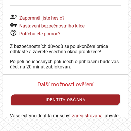
Zapomněli jste heslo?
Nastavení bezpečnostního klíče
Potřebujete pomoc?
Z bezpečnostních důvodů se po ukončení práce
odhlaste a zavřete všechna okna prohlížeče!
Po pěti neúspěšných pokusech o přihlášení bude váš
účet na 20 minut zablokován.
Další možnosti ověření
IDENTITA OBČANA
Vaše externí identita musí být
zaregistrována
, abyste
se mohli přihlásit ke svému CAS účtu.