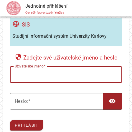
CAS
Jednotné přihlášení
Centrální autentizační služba
SIS
Studijní informační systém Univerzity Karlovy
Zadejte své uživatelské jméno a heslo
U
živatelské jméno
TOG
H
eslo:
PŘIHLÁSIT