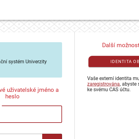
Další možnost
ační systém Univerzity
IDENTITA O
Vaše externí identita mu
zaregistrována
, abyste 
vé uživatelské jméno a
ke svému CAS účtu.
heslo