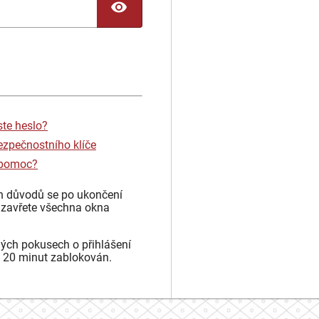
TOGGLE PASSWORD
ste heslo?
ezpečnostního klíče
 pomoc?
h důvodů se po ukončení
 zavřete všechna okna
ých pokusech o přihlášení
 20 minut zablokován.