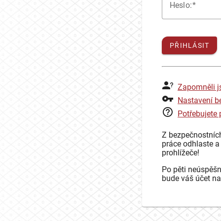
H
eslo:
PŘIHLÁSIT
Zapomněli j
Nastavení b
Potřebujete
Z bezpečnostníc
práce odhlaste a
prohlížeče!
Po pěti neúspěšn
bude váš účet na