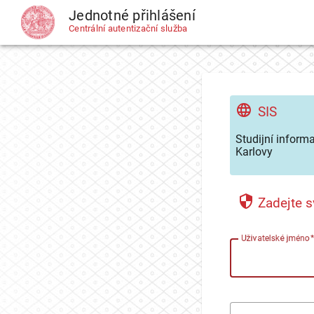
Jednotné přihlášení
CAS
Centrální autentizační služba
SIS
Studijní inform
Karlovy
Zadejte s
U
živatelské jméno