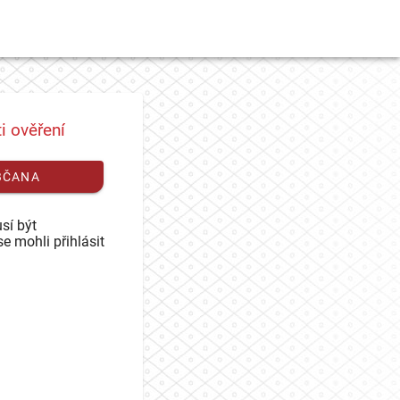
i ověření
BČANA
sí být
se mohli přihlásit