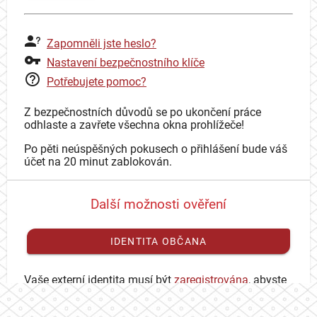
Zapomněli jste heslo?
Nastavení bezpečnostního klíče
Potřebujete pomoc?
Z bezpečnostních důvodů se po ukončení práce
odhlaste a zavřete všechna okna prohlížeče!
Po pěti neúspěšných pokusech o přihlášení bude váš
účet na 20 minut zablokován.
Další možnosti ověření
IDENTITA OBČANA
Vaše externí identita musí být
zaregistrována
, abyste
se mohli přihlásit ke svému CAS účtu.