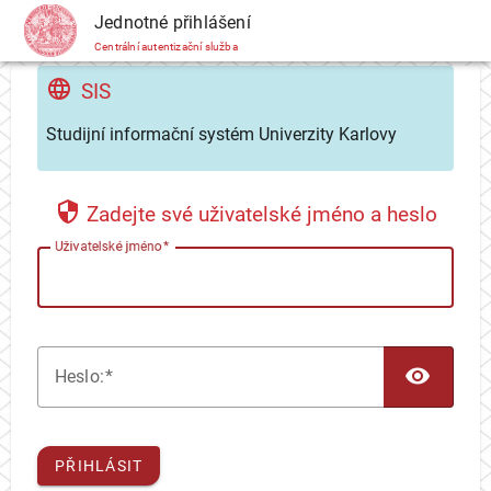
CAS
Jednotné přihlášení
Centrální autentizační služba
SIS
Studijní informační systém Univerzity Karlovy
Zadejte své uživatelské jméno a heslo
U
živatelské jméno
TOG
H
eslo:
PŘIHLÁSIT