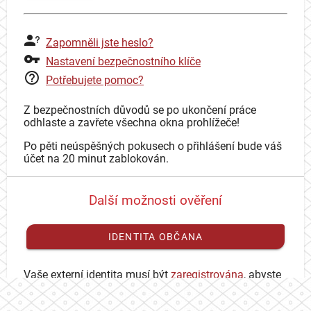
Zapomněli jste heslo?
Nastavení bezpečnostního klíče
Potřebujete pomoc?
Z bezpečnostních důvodů se po ukončení práce
odhlaste a zavřete všechna okna prohlížeče!
Po pěti neúspěšných pokusech o přihlášení bude váš
účet na 20 minut zablokován.
Další možnosti ověření
IDENTITA OBČANA
Vaše externí identita musí být
zaregistrována
, abyste
se mohli přihlásit ke svému CAS účtu.