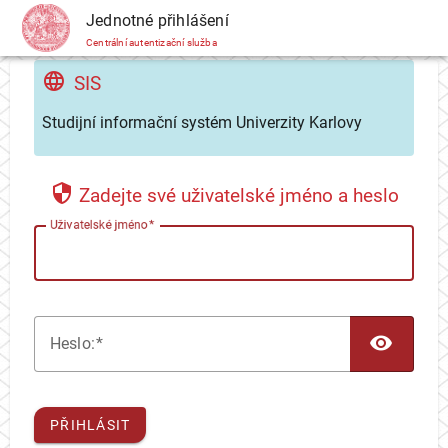
CAS
Jednotné přihlášení
Centrální autentizační služba
SIS
Studijní informační systém Univerzity Karlovy
Zadejte své uživatelské jméno a heslo
U
živatelské jméno
TOG
H
eslo:
PŘIHLÁSIT