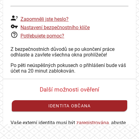
Zapomněli jste heslo?
Nastavení bezpečnostního klíče
Potřebujete pomoc?
Z bezpečnostních důvodů se po ukončení práce
odhlaste a zavřete všechna okna prohlížeče!
Po pěti neúspěšných pokusech o přihlášení bude váš
účet na 20 minut zablokován.
Další možnosti ověření
IDENTITA OBČANA
Vaše externí identita musí být
zaregistrována
, abyste
se mohli přihlásit ke svému CAS účtu.