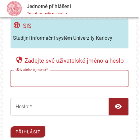
CAS
Jednotné přihlášení
Centrální autentizační služba
SIS
Studijní informační systém Univerzity Karlovy
Zadejte své uživatelské jméno a heslo
U
živatelské jméno
TOG
H
eslo:
PŘIHLÁSIT