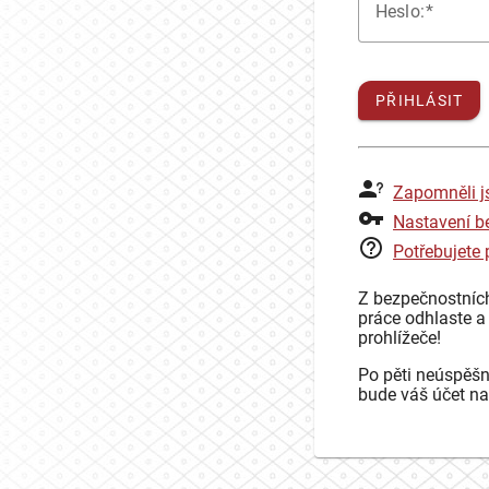
H
eslo:
PŘIHLÁSIT
Zapomněli j
Nastavení b
Potřebujete
Z bezpečnostníc
práce odhlaste a
prohlížeče!
Po pěti neúspěšn
bude váš účet na