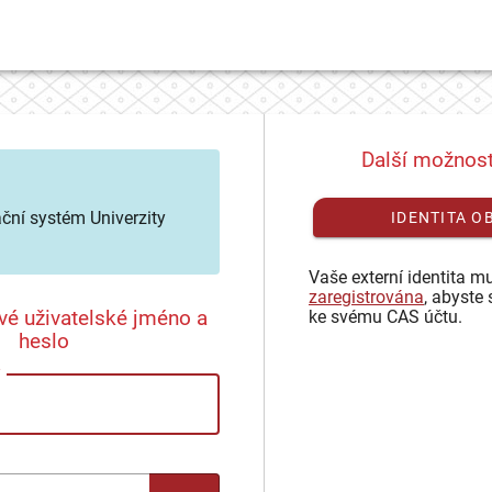
Další možnost
ační systém Univerzity
IDENTITA O
Vaše externí identita mu
zaregistrována
, abyste 
vé uživatelské jméno a
ke svému CAS účtu.
heslo