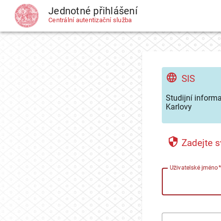
Jednotné přihlášení
CAS
Centrální autentizační služba
SIS
Studijní inform
Karlovy
Zadejte s
U
živatelské jméno