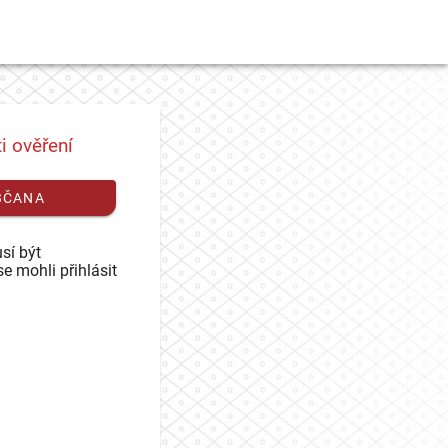
i ověření
BČANA
sí být
se mohli přihlásit