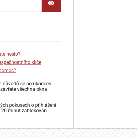
TOGGLE PASSWORD
ste heslo?
ezpečnostního klíče
 pomoc?
h důvodů se po ukončení
 zavřete všechna okna
ých pokusech o přihlášení
 20 minut zablokován.