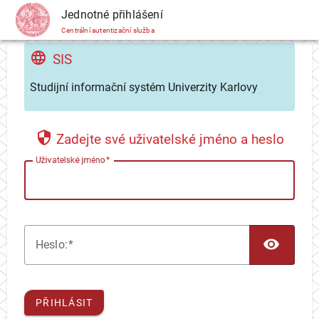
CAS
Jednotné přihlášení
Centrální autentizační služba
SIS
Studijní informační systém Univerzity Karlovy
Zadejte své uživatelské jméno a heslo
U
živatelské jméno
TOG
H
eslo:
PŘIHLÁSIT