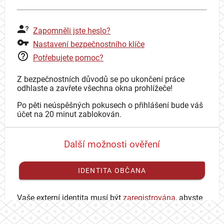
Zapomněli jste heslo?
Nastavení bezpečnostního klíče
Potřebujete pomoc?
Z bezpečnostních důvodů se po ukončení práce
odhlaste a zavřete všechna okna prohlížeče!
Po pěti neúspěšných pokusech o přihlášení bude váš
účet na 20 minut zablokován.
Další možnosti ověření
IDENTITA OBČANA
Vaše externí identita musí být
zaregistrována
, abyste
se mohli přihlásit ke svému CAS účtu.