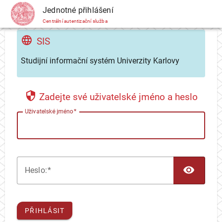
CAS
Jednotné přihlášení
Centrální autentizační služba
SIS
Studijní informační systém Univerzity Karlovy
Zadejte své uživatelské jméno a heslo
U
živatelské jméno
TOG
H
eslo:
PŘIHLÁSIT