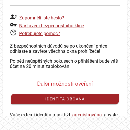
Zapomněli jste heslo?
Nastavení bezpečnostního klíče
Potřebujete pomoc?
Z bezpečnostních důvodů se po ukončení práce
odhlaste a zavřete všechna okna prohlížeče!
Po pěti neúspěšných pokusech o přihlášení bude váš
účet na 20 minut zablokován.
Další možnosti ověření
IDENTITA OBČANA
Vaše externí identita musí být
zaregistrována
, abyste
se mohli přihlásit ke svému CAS účtu.