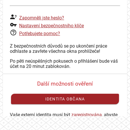
Zapomněli jste heslo?
Nastavení bezpečnostního klíče
Potřebujete pomoc?
Z bezpečnostních důvodů se po ukončení práce
odhlaste a zavřete všechna okna prohlížeče!
Po pěti neúspěšných pokusech o přihlášení bude váš
účet na 20 minut zablokován.
Další možnosti ověření
IDENTITA OBČANA
Vaše externí identita musí být
zaregistrována
, abyste
se mohli přihlásit ke svému CAS účtu.