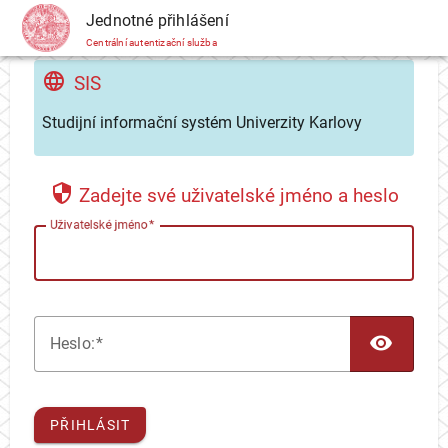
CAS
Jednotné přihlášení
Centrální autentizační služba
SIS
Studijní informační systém Univerzity Karlovy
Zadejte své uživatelské jméno a heslo
U
živatelské jméno
TOG
H
eslo:
PŘIHLÁSIT