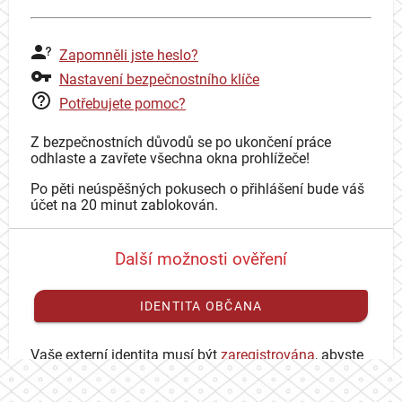
Zapomněli jste heslo?
Nastavení bezpečnostního klíče
Potřebujete pomoc?
Z bezpečnostních důvodů se po ukončení práce
odhlaste a zavřete všechna okna prohlížeče!
Po pěti neúspěšných pokusech o přihlášení bude váš
účet na 20 minut zablokován.
Další možnosti ověření
IDENTITA OBČANA
Vaše externí identita musí být
zaregistrována
, abyste
se mohli přihlásit ke svému CAS účtu.