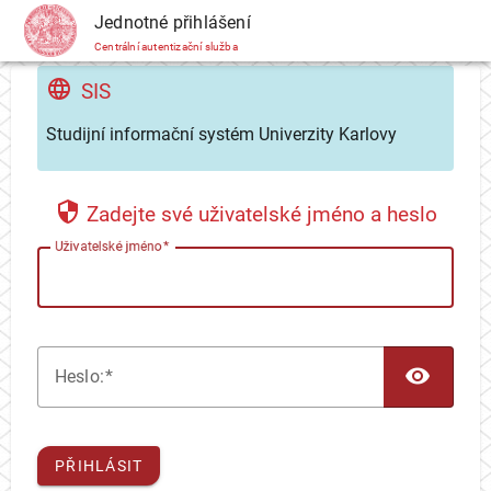
CAS
Jednotné přihlášení
Centrální autentizační služba
SIS
Studijní informační systém Univerzity Karlovy
Zadejte své uživatelské jméno a heslo
U
živatelské jméno
TOG
H
eslo:
PŘIHLÁSIT