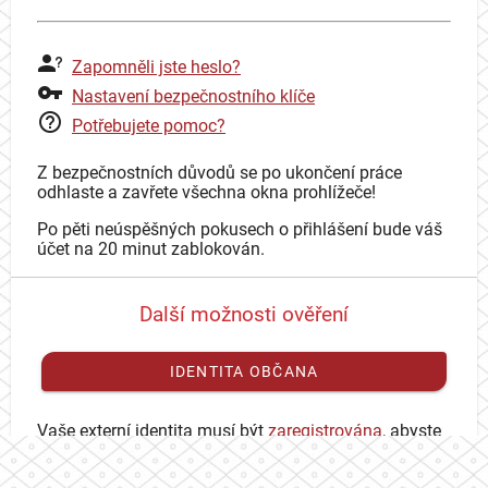
Zapomněli jste heslo?
Nastavení bezpečnostního klíče
Potřebujete pomoc?
Z bezpečnostních důvodů se po ukončení práce
odhlaste a zavřete všechna okna prohlížeče!
Po pěti neúspěšných pokusech o přihlášení bude váš
účet na 20 minut zablokován.
Další možnosti ověření
IDENTITA OBČANA
Vaše externí identita musí být
zaregistrována
, abyste
se mohli přihlásit ke svému CAS účtu.