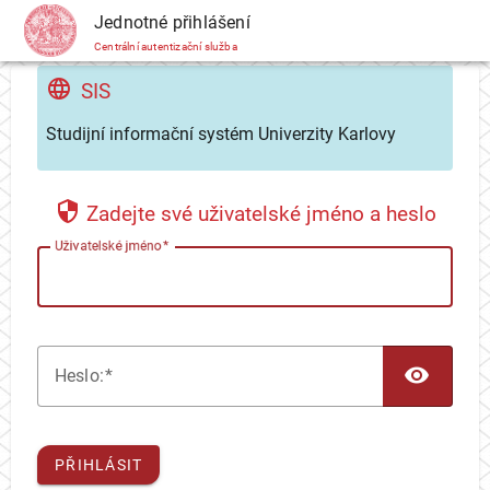
CAS
Jednotné přihlášení
Centrální autentizační služba
SIS
Studijní informační systém Univerzity Karlovy
Zadejte své uživatelské jméno a heslo
U
živatelské jméno
TOG
H
eslo:
PŘIHLÁSIT