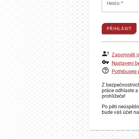
H
eslo:
PŘIHLÁSIT
Zapomněli j
Nastavení b
Potřebujete
Z bezpečnostníc
práce odhlaste a
prohlížeče!
Po pěti neúspěšn
bude váš účet na