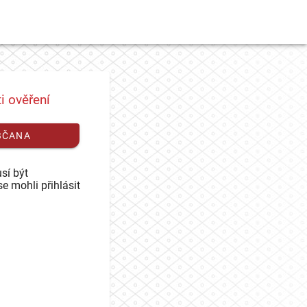
i ověření
BČANA
sí být
se mohli přihlásit