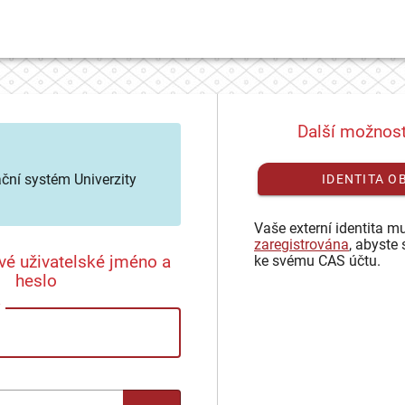
Další možnost
ační systém Univerzity
IDENTITA O
Vaše externí identita mu
zaregistrována
, abyste 
vé uživatelské jméno a
ke svému CAS účtu.
heslo