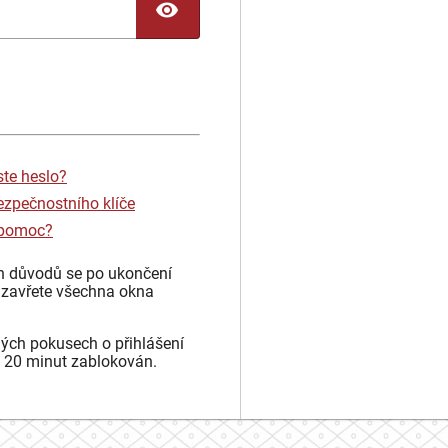
TOGGLE PASSWORD
ste heslo?
ezpečnostního klíče
 pomoc?
h důvodů se po ukončení
 zavřete všechna okna
ých pokusech o přihlášení
 20 minut zablokován.