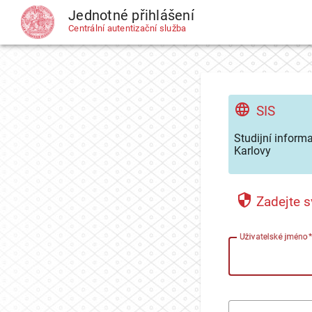
Jednotné přihlášení
CAS
Centrální autentizační služba
SIS
Studijní inform
Karlovy
Zadejte s
U
živatelské jméno