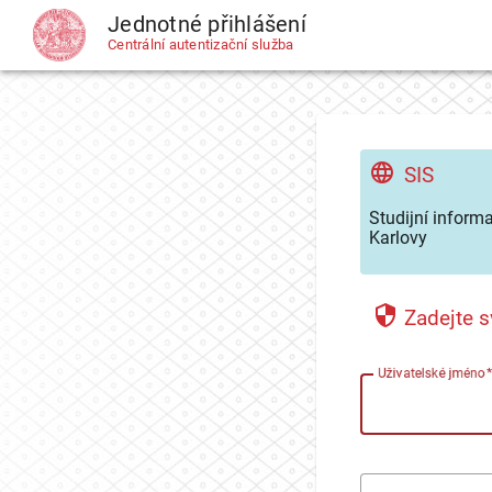
Jednotné přihlášení
CAS
Centrální autentizační služba
SIS
Studijní inform
Karlovy
Zadejte s
U
živatelské jméno