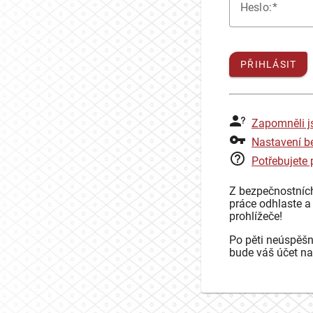
H
eslo:
PŘIHLÁSIT
Zapomněli j
Nastavení b
Potřebujete
Z bezpečnostníc
práce odhlaste a
prohlížeče!
Po pěti neúspěšn
bude váš účet na