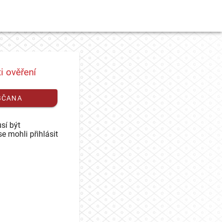
i ověření
BČANA
sí být
se mohli přihlásit