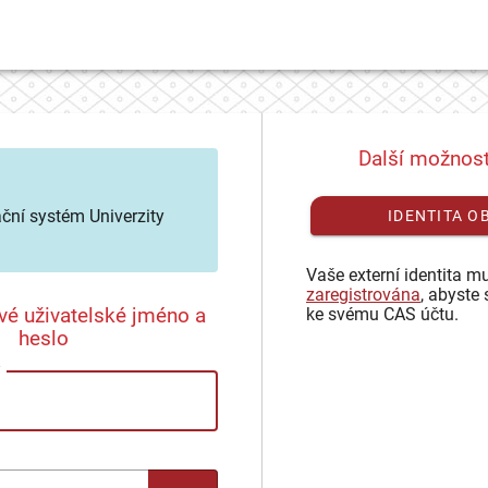
Další možnost
ační systém Univerzity
IDENTITA O
Vaše externí identita mu
zaregistrována
, abyste 
vé uživatelské jméno a
ke svému CAS účtu.
heslo