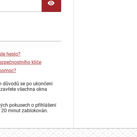
TOGGLE PASSWORD
ste heslo?
ezpečnostního klíče
 pomoc?
h důvodů se po ukončení
 zavřete všechna okna
ých pokusech o přihlášení
 20 minut zablokován.