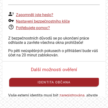
Zapomněli jste heslo?
Nastavení bezpečnostního klíče
Potřebujete pomoc?
Z bezpečnostních důvodů se po ukončení práce
odhlaste a zavřete všechna okna prohlížeče!
Po pěti neúspěšných pokusech o přihlášení bude váš
účet na 20 minut zablokován.
Další možnosti ověření
IDENTITA OBČANA
Vaše externí identita musí být
zaregistrována
, abyste
se mohli přihlásit ke svému CAS účtu.