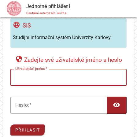
CAS
Jednotné přihlášení
Centrální autentizační služba
SIS
Studijní informační systém Univerzity Karlovy
Zadejte své uživatelské jméno a heslo
U
živatelské jméno
TOG
H
eslo:
PŘIHLÁSIT