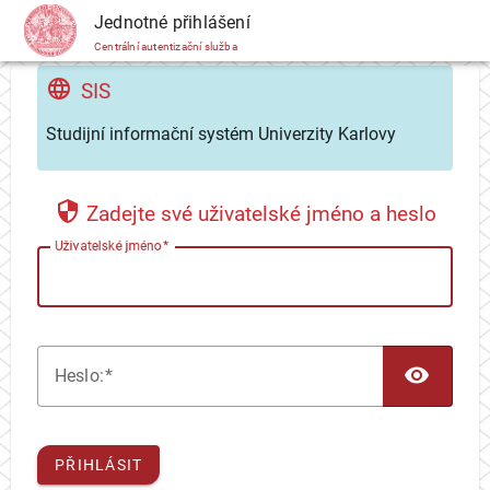
CAS
Jednotné přihlášení
Centrální autentizační služba
SIS
Studijní informační systém Univerzity Karlovy
Zadejte své uživatelské jméno a heslo
U
živatelské jméno
TOG
H
eslo:
PŘIHLÁSIT