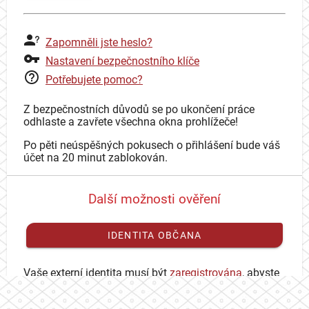
Zapomněli jste heslo?
Nastavení bezpečnostního klíče
Potřebujete pomoc?
Z bezpečnostních důvodů se po ukončení práce
odhlaste a zavřete všechna okna prohlížeče!
Po pěti neúspěšných pokusech o přihlášení bude váš
účet na 20 minut zablokován.
Další možnosti ověření
IDENTITA OBČANA
Vaše externí identita musí být
zaregistrována
, abyste
se mohli přihlásit ke svému CAS účtu.