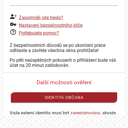
Zapomněli jste heslo?
Nastavení bezpečnostního klíče
Potřebujete pomoc?
Z bezpečnostních důvodů se po ukončení práce
odhlaste a zavřete všechna okna prohlížeče!
Po pěti neúspěšných pokusech o přihlášení bude váš
účet na 20 minut zablokován.
Další možnosti ověření
IDENTITA OBČANA
Vaše externí identita musí být
zaregistrována
, abyste
se mohli přihlásit ke svému CAS účtu.