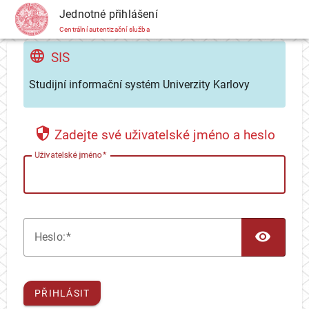
CAS
Jednotné přihlášení
Centrální autentizační služba
SIS
Studijní informační systém Univerzity Karlovy
Zadejte své uživatelské jméno a heslo
U
živatelské jméno
TOG
H
eslo:
PŘIHLÁSIT