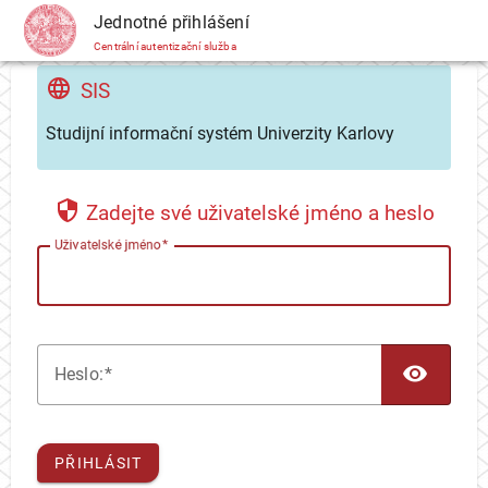
CAS
Jednotné přihlášení
Centrální autentizační služba
SIS
Studijní informační systém Univerzity Karlovy
Zadejte své uživatelské jméno a heslo
U
živatelské jméno
TOG
H
eslo:
PŘIHLÁSIT