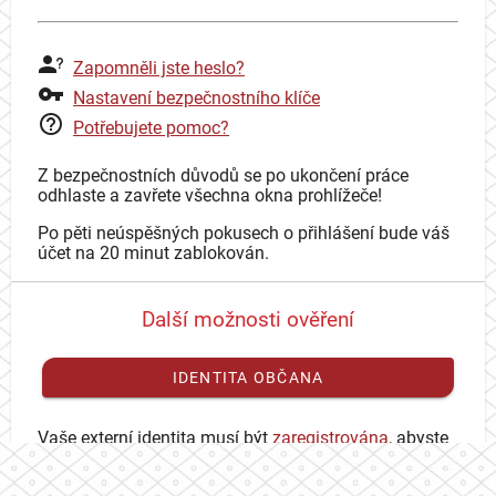
Zapomněli jste heslo?
Nastavení bezpečnostního klíče
Potřebujete pomoc?
Z bezpečnostních důvodů se po ukončení práce
odhlaste a zavřete všechna okna prohlížeče!
Po pěti neúspěšných pokusech o přihlášení bude váš
účet na 20 minut zablokován.
Další možnosti ověření
IDENTITA OBČANA
Vaše externí identita musí být
zaregistrována
, abyste
se mohli přihlásit ke svému CAS účtu.