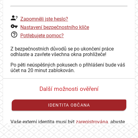
Zapomněli jste heslo?
Nastavení bezpečnostního klíče
Potřebujete pomoc?
Z bezpečnostních důvodů se po ukončení práce
odhlaste a zavřete všechna okna prohlížeče!
Po pěti neúspěšných pokusech o přihlášení bude váš
účet na 20 minut zablokován.
Další možnosti ověření
IDENTITA OBČANA
Vaše externí identita musí být
zaregistrována
, abyste
se mohli přihlásit ke svému CAS účtu.