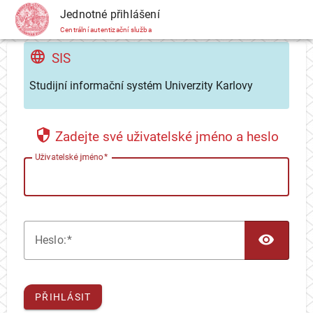
CAS
Jednotné přihlášení
Centrální autentizační služba
SIS
Studijní informační systém Univerzity Karlovy
Zadejte své uživatelské jméno a heslo
U
živatelské jméno
TOG
H
eslo:
PŘIHLÁSIT