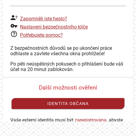
Zapomněli jste heslo?
Nastavení bezpečnostního klíče
Potřebujete pomoc?
Z bezpečnostních důvodů se po ukončení práce
odhlaste a zavřete všechna okna prohlížeče!
Po pěti neúspěšných pokusech o přihlášení bude váš
účet na 20 minut zablokován.
Další možnosti ověření
IDENTITA OBČANA
Vaše externí identita musí být
zaregistrována
, abyste
se mohli přihlásit ke svému CAS účtu.