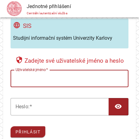
CAS
Jednotné přihlášení
Centrální autentizační služba
SIS
Studijní informační systém Univerzity Karlovy
Zadejte své uživatelské jméno a heslo
U
živatelské jméno
TOG
H
eslo:
PŘIHLÁSIT