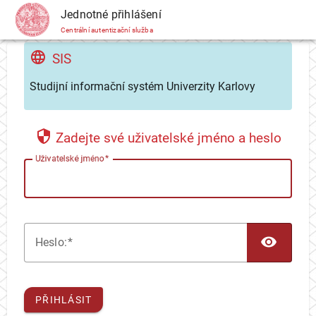
CAS
Jednotné přihlášení
Centrální autentizační služba
SIS
Studijní informační systém Univerzity Karlovy
Zadejte své uživatelské jméno a heslo
U
živatelské jméno
TOG
H
eslo:
PŘIHLÁSIT