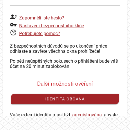
Zapomněli jste heslo?
Nastavení bezpečnostního klíče
Potřebujete pomoc?
Z bezpečnostních důvodů se po ukončení práce
odhlaste a zavřete všechna okna prohlížeče!
Po pěti neúspěšných pokusech o přihlášení bude váš
účet na 20 minut zablokován.
Další možnosti ověření
IDENTITA OBČANA
Vaše externí identita musí být
zaregistrována
, abyste
se mohli přihlásit ke svému CAS účtu.