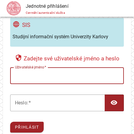
CAS
Jednotné přihlášení
Centrální autentizační služba
SIS
Studijní informační systém Univerzity Karlovy
Zadejte své uživatelské jméno a heslo
U
živatelské jméno
TOG
H
eslo:
PŘIHLÁSIT