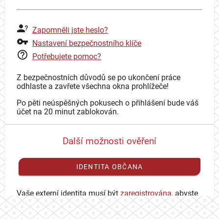
Zapomněli jste heslo?
Nastavení bezpečnostního klíče
Potřebujete pomoc?
Z bezpečnostních důvodů se po ukončení práce
odhlaste a zavřete všechna okna prohlížeče!
Po pěti neúspěšných pokusech o přihlášení bude váš
účet na 20 minut zablokován.
Další možnosti ověření
IDENTITA OBČANA
Vaše externí identita musí být
zaregistrována
, abyste
se mohli přihlásit ke svému CAS účtu.