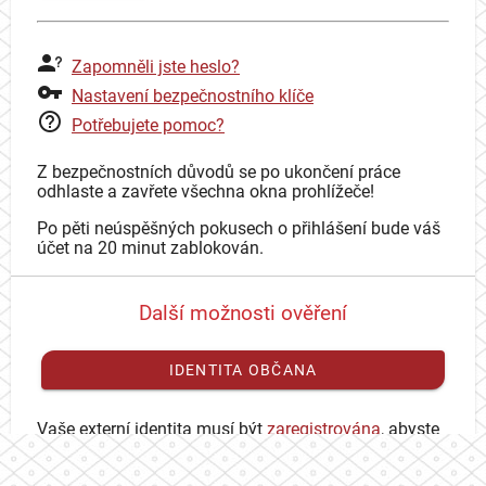
Zapomněli jste heslo?
Nastavení bezpečnostního klíče
Potřebujete pomoc?
Z bezpečnostních důvodů se po ukončení práce
odhlaste a zavřete všechna okna prohlížeče!
Po pěti neúspěšných pokusech o přihlášení bude váš
účet na 20 minut zablokován.
Další možnosti ověření
IDENTITA OBČANA
Vaše externí identita musí být
zaregistrována
, abyste
se mohli přihlásit ke svému CAS účtu.