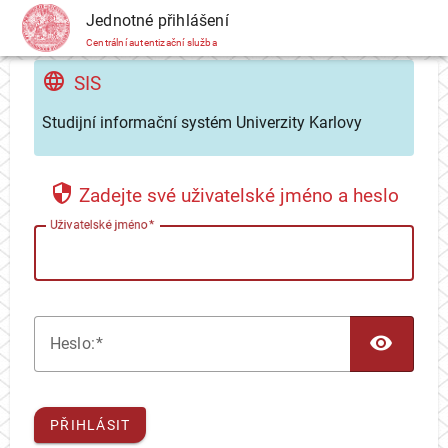
CAS
Jednotné přihlášení
Centrální autentizační služba
SIS
Studijní informační systém Univerzity Karlovy
Zadejte své uživatelské jméno a heslo
U
živatelské jméno
TOG
H
eslo:
PŘIHLÁSIT