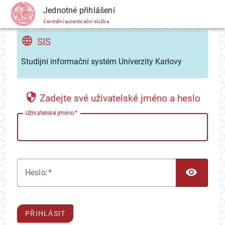
CAS
Jednotné přihlášení
Centrální autentizační služba
SIS
Studijní informační systém Univerzity Karlovy
Zadejte své uživatelské jméno a heslo
U
živatelské jméno
TOG
H
eslo:
PŘIHLÁSIT