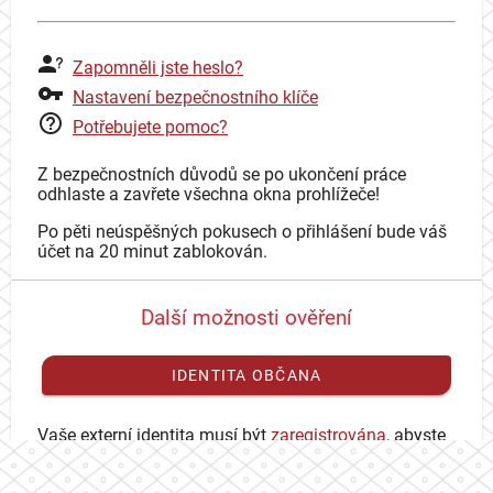
Zapomněli jste heslo?
Nastavení bezpečnostního klíče
Potřebujete pomoc?
Z bezpečnostních důvodů se po ukončení práce
odhlaste a zavřete všechna okna prohlížeče!
Po pěti neúspěšných pokusech o přihlášení bude váš
účet na 20 minut zablokován.
Další možnosti ověření
IDENTITA OBČANA
Vaše externí identita musí být
zaregistrována
, abyste
se mohli přihlásit ke svému CAS účtu.