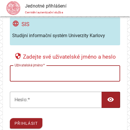
CAS
Jednotné přihlášení
Centrální autentizační služba
SIS
Studijní informační systém Univerzity Karlovy
Zadejte své uživatelské jméno a heslo
U
živatelské jméno
TOG
H
eslo:
PŘIHLÁSIT