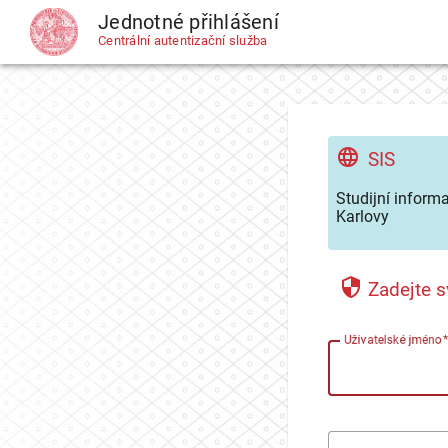
Jednotné přihlášení
CAS
Centrální autentizační služba
SIS
Studijní inform
Karlovy
Zadejte s
U
živatelské jméno