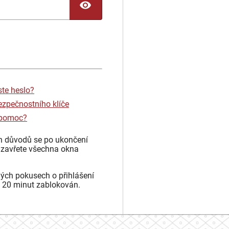
TOGGLE PASSWORD
ste heslo?
ezpečnostního klíče
 pomoc?
h důvodů se po ukončení
 zavřete všechna okna
ých pokusech o přihlášení
 20 minut zablokován.