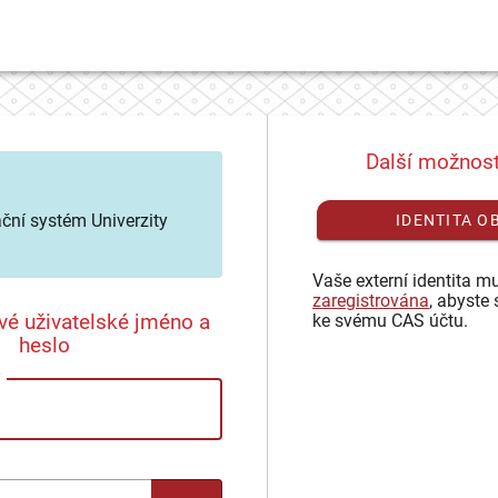
Další možnost
ační systém Univerzity
IDENTITA O
Vaše externí identita mu
zaregistrována
, abyste 
vé uživatelské jméno a
ke svému CAS účtu.
heslo