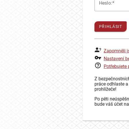
H
eslo:
PŘIHLÁSIT
Zapomněli j
Nastavení b
Potřebujete
Z bezpečnostníc
práce odhlaste a
prohlížeče!
Po pěti neúspěšn
bude váš účet na