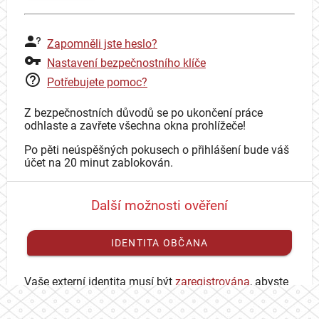
Zapomněli jste heslo?
Nastavení bezpečnostního klíče
Potřebujete pomoc?
Z bezpečnostních důvodů se po ukončení práce
odhlaste a zavřete všechna okna prohlížeče!
Po pěti neúspěšných pokusech o přihlášení bude váš
účet na 20 minut zablokován.
Další možnosti ověření
IDENTITA OBČANA
Vaše externí identita musí být
zaregistrována
, abyste
se mohli přihlásit ke svému CAS účtu.