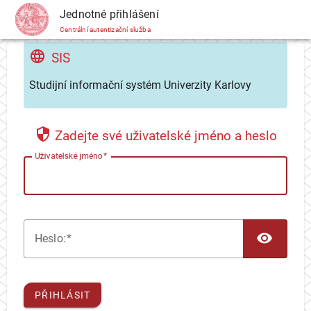
CAS
Jednotné přihlášení
Centrální autentizační služba
SIS
Studijní informační systém Univerzity Karlovy
Zadejte své uživatelské jméno a heslo
U
živatelské jméno
TOG
H
eslo:
PŘIHLÁSIT