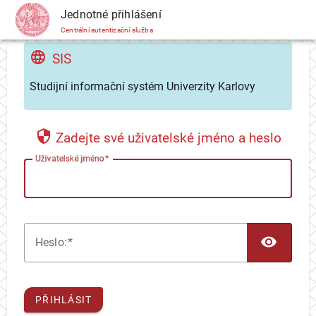
CAS
Jednotné přihlášení
Centrální autentizační služba
SIS
Studijní informační systém Univerzity Karlovy
Zadejte své uživatelské jméno a heslo
U
živatelské jméno
TOG
H
eslo:
PŘIHLÁSIT