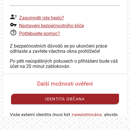
Zapomněli jste heslo?
Nastavení bezpečnostního klíče
Potřebujete pomoc?
Z bezpečnostních důvodů se po ukončení práce
odhlaste a zavřete všechna okna prohlížeče!
Po pěti neúspěšných pokusech o přihlášení bude váš
účet na 20 minut zablokován.
Další možnosti ověření
IDENTITA OBČANA
Vaše externí identita musí být
zaregistrována
, abyste
se mohli přihlásit ke svému CAS účtu.