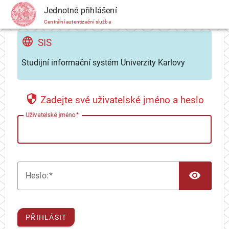
CAS
Jednotné přihlášení
Centrální autentizační služba
SIS
Studijní informační systém Univerzity Karlovy
Zadejte své uživatelské jméno a heslo
U
živatelské jméno
TOG
H
eslo:
PŘIHLÁSIT