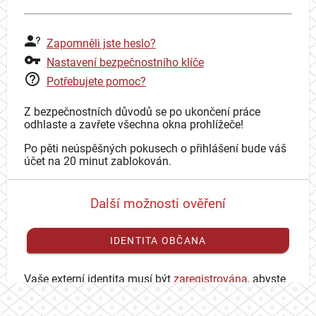
Zapomněli jste heslo?
Nastavení bezpečnostního klíče
Potřebujete pomoc?
Z bezpečnostních důvodů se po ukončení práce
odhlaste a zavřete všechna okna prohlížeče!
Po pěti neúspěšných pokusech o přihlášení bude váš
účet na 20 minut zablokován.
Další možnosti ověření
IDENTITA OBČANA
Vaše externí identita musí být
zaregistrována
, abyste
se mohli přihlásit ke svému CAS účtu.