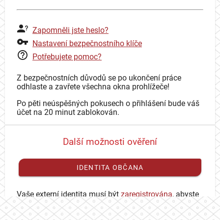
Zapomněli jste heslo?
Nastavení bezpečnostního klíče
Potřebujete pomoc?
Z bezpečnostních důvodů se po ukončení práce
odhlaste a zavřete všechna okna prohlížeče!
Po pěti neúspěšných pokusech o přihlášení bude váš
účet na 20 minut zablokován.
Další možnosti ověření
IDENTITA OBČANA
Vaše externí identita musí být
zaregistrována
, abyste
se mohli přihlásit ke svému CAS účtu.