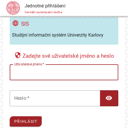
CAS
Jednotné přihlášení
Centrální autentizační služba
SIS
Studijní informační systém Univerzity Karlovy
Zadejte své uživatelské jméno a heslo
U
živatelské jméno
TOG
H
eslo:
PŘIHLÁSIT