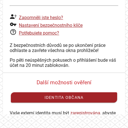
Zapomněli jste heslo?
Nastavení bezpečnostního klíče
Potřebujete pomoc?
Z bezpečnostních důvodů se po ukončení práce
odhlaste a zavřete všechna okna prohlížeče!
Po pěti neúspěšných pokusech o přihlášení bude váš
účet na 20 minut zablokován.
Další možnosti ověření
IDENTITA OBČANA
Vaše externí identita musí být
zaregistrována
, abyste
se mohli přihlásit ke svému CAS účtu.