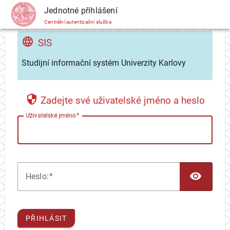
CAS
Jednotné přihlášení
Centrální autentizační služba
SIS
Studijní informační systém Univerzity Karlovy
Zadejte své uživatelské jméno a heslo
U
živatelské jméno
TOG
H
eslo:
PŘIHLÁSIT