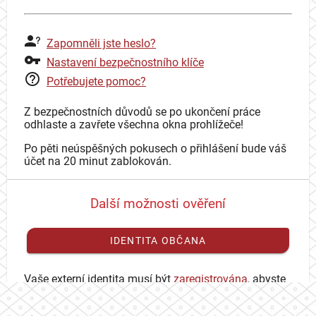
Zapomněli jste heslo?
Nastavení bezpečnostního klíče
Potřebujete pomoc?
Z bezpečnostních důvodů se po ukončení práce
odhlaste a zavřete všechna okna prohlížeče!
Po pěti neúspěšných pokusech o přihlášení bude váš
účet na 20 minut zablokován.
Další možnosti ověření
IDENTITA OBČANA
Vaše externí identita musí být
zaregistrována
, abyste
se mohli přihlásit ke svému CAS účtu.