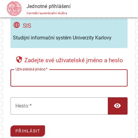
CAS
Jednotné přihlášení
Centrální autentizační služba
SIS
Studijní informační systém Univerzity Karlovy
Zadejte své uživatelské jméno a heslo
U
živatelské jméno
TOG
H
eslo:
PŘIHLÁSIT