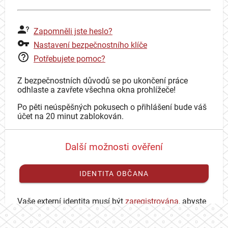
Zapomněli jste heslo?
Nastavení bezpečnostního klíče
Potřebujete pomoc?
Z bezpečnostních důvodů se po ukončení práce
odhlaste a zavřete všechna okna prohlížeče!
Po pěti neúspěšných pokusech o přihlášení bude váš
účet na 20 minut zablokován.
Další možnosti ověření
IDENTITA OBČANA
Vaše externí identita musí být
zaregistrována
, abyste
se mohli přihlásit ke svému CAS účtu.