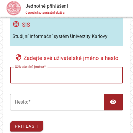
CAS
Jednotné přihlášení
Centrální autentizační služba
SIS
Studijní informační systém Univerzity Karlovy
Zadejte své uživatelské jméno a heslo
U
živatelské jméno
TOG
H
eslo:
PŘIHLÁSIT