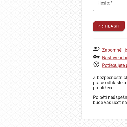
H
eslo:
PŘIHLÁSIT
Zapomněli j
Nastavení b
Potřebujete
Z bezpečnostníc
práce odhlaste a
prohlížeče!
Po pěti neúspěšn
bude váš účet na