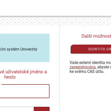
Další možnost
ační systém Univerzity
IDENTITA O
Vaše externí identita mu
zaregistrována
, abyste 
vé uživatelské jméno a
ke svému CAS účtu.
heslo