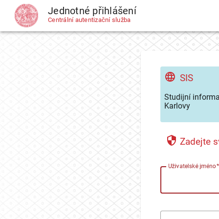
Jednotné přihlášení
CAS
Centrální autentizační služba
SIS
Studijní inform
Karlovy
Zadejte s
U
živatelské jméno