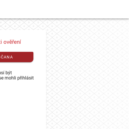
i ověření
BČANA
sí být
se mohli přihlásit