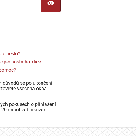
TOGGLE PASSWORD
ste heslo?
ezpečnostního klíče
 pomoc?
h důvodů se po ukončení
 zavřete všechna okna
ých pokusech o přihlášení
 20 minut zablokován.