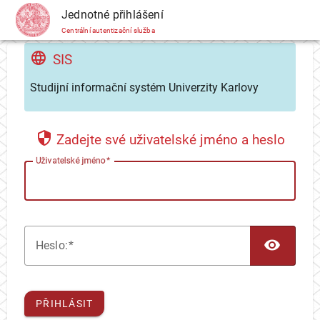
CAS
Jednotné přihlášení
Centrální autentizační služba
SIS
Studijní informační systém Univerzity Karlovy
Zadejte své uživatelské jméno a heslo
U
živatelské jméno
TOG
H
eslo:
PŘIHLÁSIT