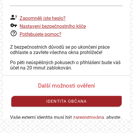
Zapomněli jste heslo?
Nastavení bezpečnostního klíče
Potřebujete pomoc?
Z bezpečnostních důvodů se po ukončení práce
odhlaste a zavřete všechna okna prohlížeče!
Po pěti neúspěšných pokusech o přihlášení bude váš
účet na 20 minut zablokován.
Další možnosti ověření
IDENTITA OBČANA
Vaše externí identita musí být
zaregistrována
, abyste
se mohli přihlásit ke svému CAS účtu.